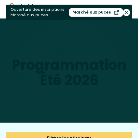
Ouverture des inscriptions
Ouvri
Marché aux puces
Ouvrir dans un nouv
Ferme
Marché aux puces
ACCUEIL
/
PROGRAMMATION ÉTÉ 
Programmation
Été 2026