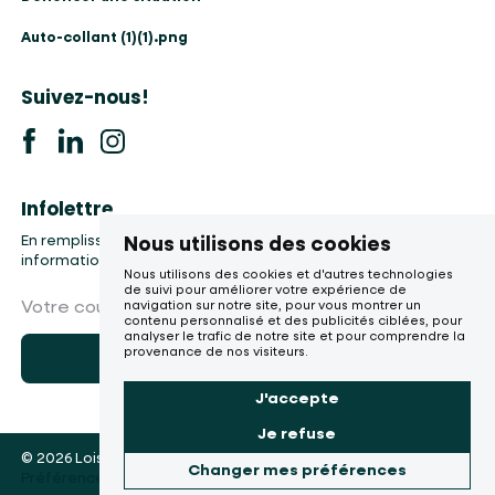
Auto-collant (1)(1).png
Suivez-nous!
Infolettre
En remplissant le formulaire, vous accepter la collecte de vos
Nous utilisons des cookies
informations, etc.
Nous utilisons des cookies et d'autres technologies
de suivi pour améliorer votre expérience de
Votre courriel
navigation sur notre site, pour vous montrer un
contenu personnalisé et des publicités ciblées, pour
analyser le trafic de notre site et pour comprendre la
provenance de nos visiteurs.
M'abonner
J'accepte
Je refuse
© 2026 Loisirs du Faubourg
Changer mes préférences
Une réalisation
Préférences de cookies
de Sigmund