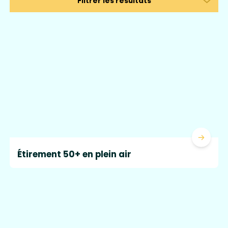
Ouvrir le tiroir
Filtrer les résultats
Lire la 
Étirement 50+ en plein air