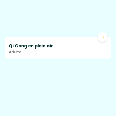
Lire la 
Qi Gong en plein air
Adulte