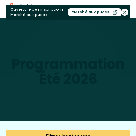
Ouverture des inscriptions
Ouvri
Marché aux puces
Ouvrir dans un nouv
Ferme
Marché aux puces
ACCUEIL
/
PROGRAMMATION ÉTÉ 
Programmation
Été 2026