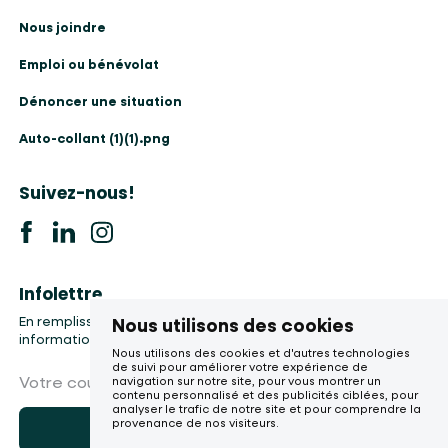
Nous joindre
Emploi ou bénévolat
Dénoncer une situation
Auto-collant (1)(1).png
Suivez-nous!
Infolettre
En remplissant le formulaire, vous accepter la collecte de vos
Nous utilisons des cookies
informations, etc.
Nous utilisons des cookies et d'autres technologies
de suivi pour améliorer votre expérience de
Votre courriel
navigation sur notre site, pour vous montrer un
contenu personnalisé et des publicités ciblées, pour
analyser le trafic de notre site et pour comprendre la
provenance de nos visiteurs.
M'abonner