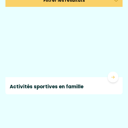
Ouvrir le tiroir
Filtrer les résultats
Lire la 
Activités sportives en famille