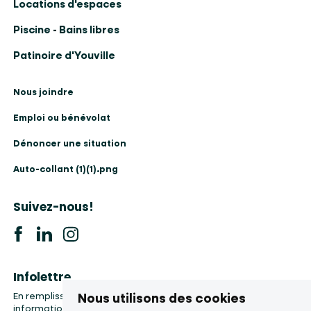
Locations d'espaces
Piscine - Bains libres
Patinoire d'Youville
Nous joindre
Emploi ou bénévolat
Dénoncer une situation
Auto-collant (1)(1).png
Suivez-nous!
Infolettre
Nous utilisons des cookies
En remplissant le formulaire, vous accepter la collecte de vos
informations, etc.