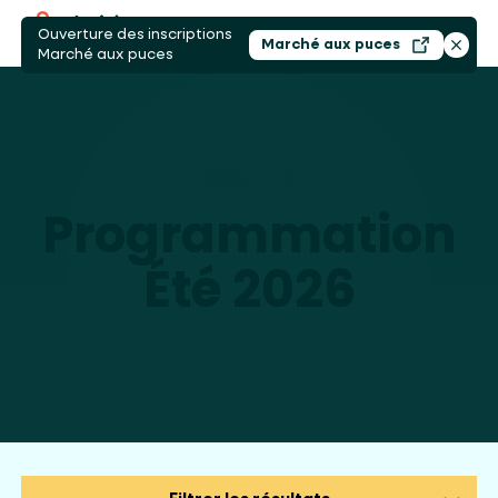
Ouverture des inscriptions
Ouvri
Marché aux puces
Ouvrir dans un nouv
Ferme
Marché aux puces
ACCUEIL
/
PROGRAMMATION ÉTÉ 
Programmation
Été 2026