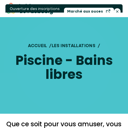
Ouvri
ACCUEIL
/
LES INSTALLATIONS
/
BAINS LIBRE
Piscine - Bains
libres
Que ce soit pour vous amuser, vous