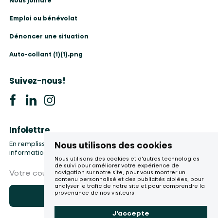
Nous joindre
Emploi ou bénévolat
Dénoncer une situation
Auto-collant (1)(1).png
Suivez-nous!
Infolettre
En remplissant le formulaire, vous accepter la collecte de vos
Nous utilisons des cookies
informations, etc.
Nous utilisons des cookies et d'autres technologies
de suivi pour améliorer votre expérience de
Votre courriel
navigation sur notre site, pour vous montrer un
contenu personnalisé et des publicités ciblées, pour
analyser le trafic de notre site et pour comprendre la
provenance de nos visiteurs.
M'abonner
J'accepte