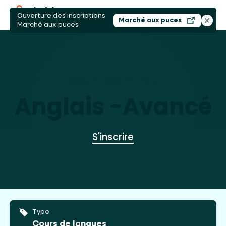
Ouverture des inscriptions
Ouvri
Marché aux puces
Ouvrir dans un nouv
Ferme
Marché aux puces
ACCUEIL
/
ACTIVITÉS
/
ANGLAIS -AVANC
Anglais -Avancé
S'inscrire
Type
Cours de langues