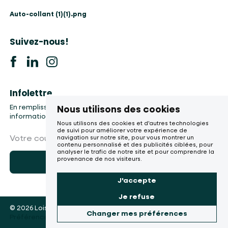
Auto-collant (1)(1).png
Suivez-nous!
Infolettre
En remplissant le formulaire, vous accepter la collecte de vos
Nous utilisons des cookies
informations, etc.
Nous utilisons des cookies et d'autres technologies
de suivi pour améliorer votre expérience de
Votre courriel
navigation sur notre site, pour vous montrer un
contenu personnalisé et des publicités ciblées, pour
analyser le trafic de notre site et pour comprendre la
provenance de nos visiteurs.
M'abonner
J'accepte
Je refuse
© 2026 Loisirs du Faubourg
Changer mes préférences
Une réalisation
Préférences de cookies
de Sigmund