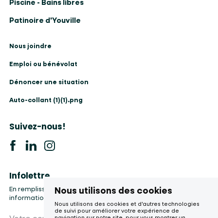
Piscine - Bains libres
Patinoire d'Youville
Nous joindre
Emploi ou bénévolat
Dénoncer une situation
Auto-collant (1)(1).png
Suivez-nous!
Infolettre
Nous utilisons des cookies
En remplissant le formulaire, vous accepter la collecte de vos
informations, etc.
Nous utilisons des cookies et d'autres technologies
de suivi pour améliorer votre expérience de
Votre courriel
navigation sur notre site, pour vous montrer un