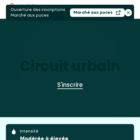
Ouverture des inscriptions
Ouvri
Marché aux puces
Ouvrir dans un nouv
Ferme
Marché aux puces
ACCUEIL
/
ACTIVITÉS
/
CIRCUIT URBAIN
Circuit urbain
S'inscrire
Intensité
Modérée à élevée