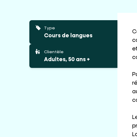
Type
C
Cours de langues
c
e
Clientèle
c
Adultes, 50 ans +
P
r
a
c
L
p
L