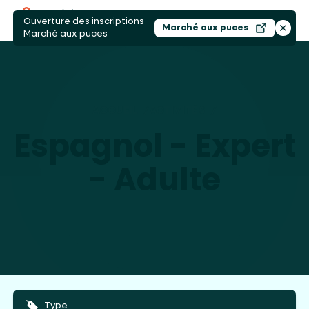
Ouverture des inscriptions
Ouvri
Marché aux puces
Ouvrir dans un nouv
Ferme
Marché aux puces
ACCUEIL
/
ACTIVITÉS
/
ESPAGNOL - EXPE
Espagnol - Expert
- Adulte
Type