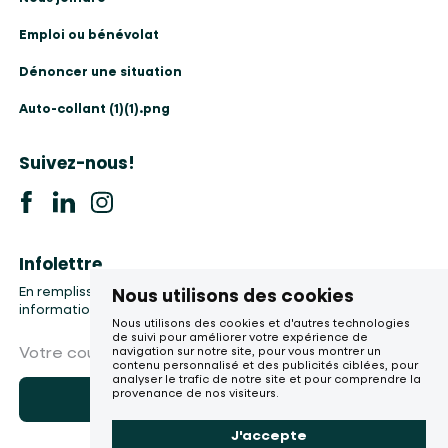
Emploi ou bénévolat
Dénoncer une situation
Auto-collant (1)(1).png
Suivez-nous!
Infolettre
En remplissant le formulaire, vous accepter la collecte de vos
Nous utilisons des cookies
informations, etc.
Nous utilisons des cookies et d'autres technologies
de suivi pour améliorer votre expérience de
Votre courriel
navigation sur notre site, pour vous montrer un
contenu personnalisé et des publicités ciblées, pour
analyser le trafic de notre site et pour comprendre la
provenance de nos visiteurs.
M'abonner
J'accepte