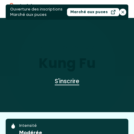
Ouverture des inscriptions
Ouvri
Marché aux puces
Ouvrir dans un nouv
Ferme
Marché aux puces
ACCUEIL
/
ACTIVITÉS
/
KUNG FU
Kung Fu
S'inscrire
Intensité
Modérée