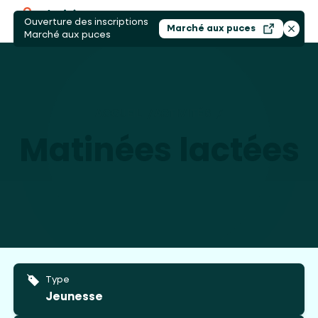
Ouverture des inscriptions
Ouvri
Marché aux puces
Ouvrir dans un nouv
Ferme
Marché aux puces
ACCUEIL
/
ACTIVITÉS
/
MATINÉES LACTÉ
Matinées lactées
Type
Jeunesse