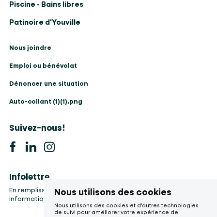
Piscine - Bains libres
Patinoire d'Youville
Nous joindre
Emploi ou bénévolat
Dénoncer une situation
Auto-collant (1)(1).png
Suivez-nous!
Infolettre
En remplissant le formulaire, vous accepter la collecte de vos
Nous utilisons des cookies
informations, etc.
Nous utilisons des cookies et d'autres technologies
de suivi pour améliorer votre expérience de
Votre courriel