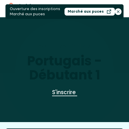
Ouverture des inscriptions
Ouvri
Marché aux puces
Ouvrir dans un nouv
Ferme
Marché aux puces
ACCUEIL
/
ACTIVITÉS
/
PORTUGAIS - DÉ
Portugais -
Débutant 1
S'inscrire