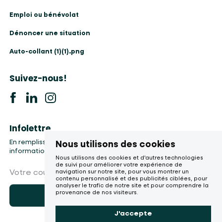
Emploi ou bénévolat
Dénoncer une situation
Auto-collant (1)(1).png
Suivez-nous!
Infolettre
En remplissant le formulaire, vous accepter la collecte de vos
Nous utilisons des cookies
informations, etc.
Nous utilisons des cookies et d'autres technologies
de suivi pour améliorer votre expérience de
Votre courriel
navigation sur notre site, pour vous montrer un
contenu personnalisé et des publicités ciblées, pour
analyser le trafic de notre site et pour comprendre la
provenance de nos visiteurs.
M'abonner
J'accepte