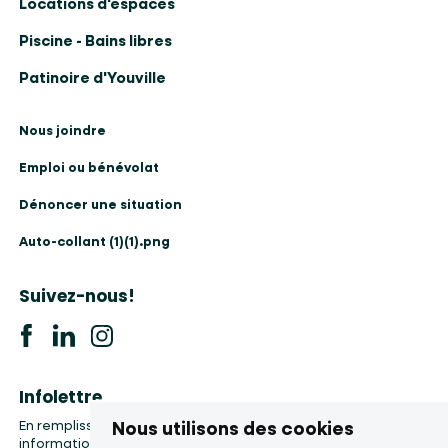
Locations d'espaces
Piscine - Bains libres
Patinoire d'Youville
Nous joindre
Emploi ou bénévolat
Dénoncer une situation
Auto-collant (1)(1).png
Suivez-nous!
Infolettre
Nous utilisons des cookies
En remplissant le formulaire, vous accepter la collecte de vos
informations, etc.