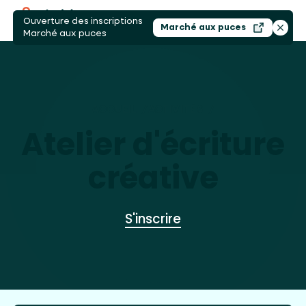
Ouverture des inscriptions
Ouvri
Marché aux puces
Ouvrir dans un nouv
Ferme
Marché aux puces
ACCUEIL
/
ACTIVITÉS
/
ATELIER D'ÉCRIT
Atelier d'écriture
créative
S'inscrire