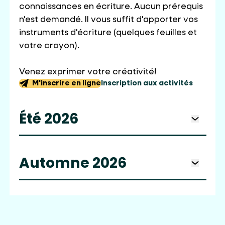
connaissances en écriture. Aucun prérequis
n'est demandé. Il vous suffit d'apporter vos
instruments d'écriture (quelques feuilles et
votre crayon).
Venez exprimer votre créativité!
M'inscrire en ligne
Inscription aux activités
Été 2026
Ouvrir le 
Automne 2026
Ouvrir le