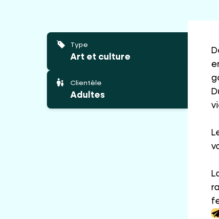
Type
D
Art et culture
e
g
Clientèle
D
Adultes
v
L
v
L
r
f