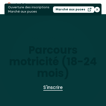
Ouverture des inscriptions
Ouvri
Marché aux puces
Ouvrir dans un nouv
Ferme
Marché aux puces
ACCUEIL
/
ACTIVITÉS
/
PARCOURS MOTRIC
Parcours
motricité (18-24
mois)
S'inscrire