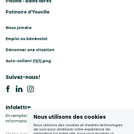
Piscine - Bains libres
Patinoire d'Youville
Nous joindre
Emploi ou bénévolat
Dénoncer une situation
Auto-collant (1)(1).png
Suivez-nous!
Infolettre
En remplissant le formulaire, vous accepter la collecte de vos
Nous utilisons des cookies
informations, etc.
Nous utilisons des cookies et d'autres technologies
de suivi pour améliorer votre expérience de
Votre courriel
navigation sur notre site, pour vous montrer un