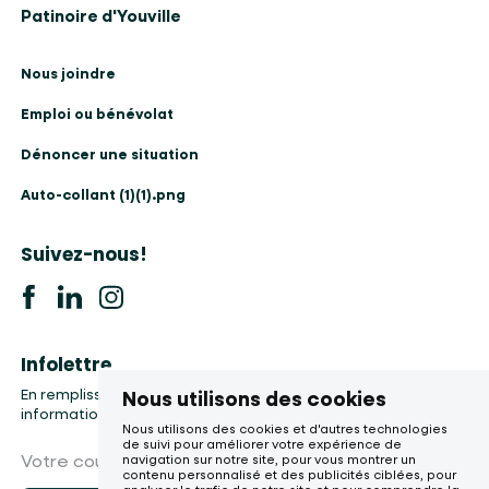
Patinoire d'Youville
Nous joindre
Emploi ou bénévolat
Dénoncer une situation
Auto-collant (1)(1).png
Suivez-nous!
Infolettre
En remplissant le formulaire, vous accepter la collecte de vos
Nous utilisons des cookies
informations, etc.
Nous utilisons des cookies et d'autres technologies
de suivi pour améliorer votre expérience de
Votre courriel
navigation sur notre site, pour vous montrer un
contenu personnalisé et des publicités ciblées, pour