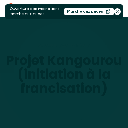
Ouverture des inscriptions
Ouvri
Marché aux puces
Ouvrir dans un nouv
Ferme
Marché aux puces
ACCUEIL
/
ACTIVITÉS
/
PROJET KANGOUR
Projet Kangourou
(initiation à la
francisation)