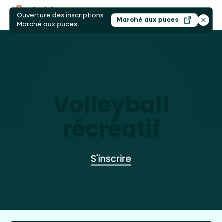
Ouverture des inscriptions
Ouvri
Marché aux puces
Ouvrir dans un nouv
Ferme
Marché aux puces
ACCUEIL
/
ACTIVITÉS
/
VOLLEYBALL RÉC
Volleyball
récréatif
S'inscrire